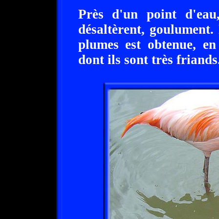
Près d'un point d'e
désaltèrent, goulument. 
plumes est obtenue, en
dont ils sont très friands