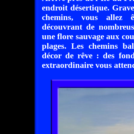
endroit désertique. Grave
chemins, vous allez ê
découvrant de nombreuse
une flore sauvage aux cou
plages. Les chemins ba
décor de rêve : des fon
extraordinaire vous atten