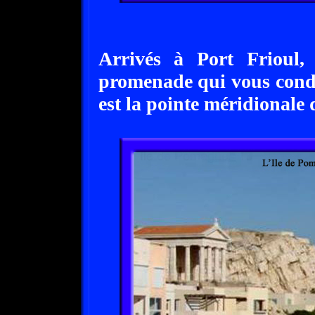
Arrivés à Port Frioul,
promenade qui vous cond
est la pointe méridionale