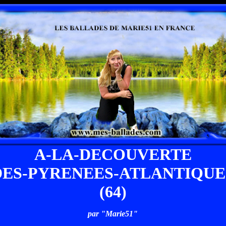
A-LA-DECOUVERTE
DES-PYRENEES-ATLANTIQUE
(64)
par "Marie51"