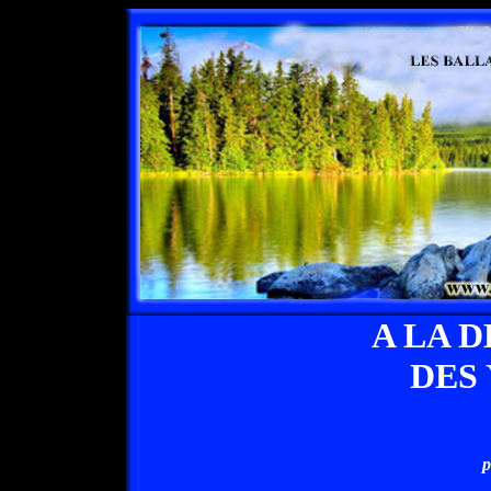
A LA 
DES
p