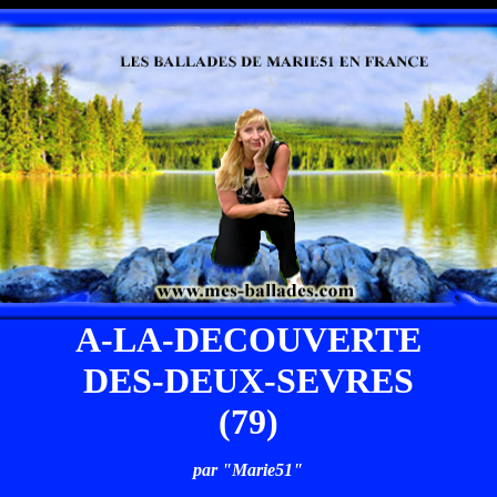
A-LA-DECOUVERTE
DES-DEUX-SEVRES
(79)
par "Marie51"